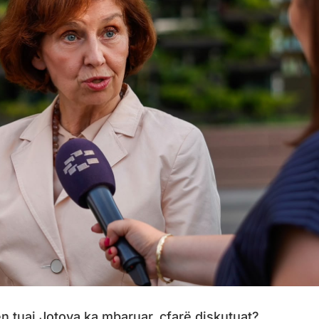
 tuaj Jotova ka mbaruar, çfarë diskutuat?