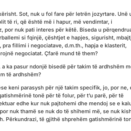
ikërisht. Sot, nuk u fol fare për letrën jozyrtare. Unë 
lit të ri, që është më i hapur, më vendimtar, i
z, por nuk pati interes për këtë. Biseda u përqendru
ballemi si fqinjë, çështjet e hapjes, sigurisht, mbajt
ra fillimi i negociatave, d.m.th., hapja e klasterit,
barojnë negociatat. Çfarë mund të them?
, a ka pasur ndonjë bisedë për takim të ardhshëm 
kim të ardhshëm?
ëse keni parasysh për një takim specifik, jo, por ne,
tishmërinë tonë për të folur, për t’u parë, për të
spektuar edhe kur nuk pajtohemi dhe mendoj se e ka
rë, por nuk thamë se nuk do të shihemi më, se nuk kis
. Përkundrazi, të gjithë shprehëm gatishmërinë to