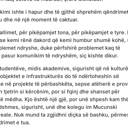
kimi ishte i hapur dhe të gjithë shprehëm qëndrime
iku dhe në një moment të caktuar.
allimet, për pikëpamjet tona, për pikëpamjet e tyre.
 se kemi rënë dakord që kemi humbur shumë kohë, 
oblemet ndryshe, duke përfshirë problemet kaq të
te pasur komunikim të ndryshëm, siç kishte dikur.
studentëve, midis akademive, sigurisht që në kultur
se objektet e infrastrukturës do të ndërtoheshin së
e në projekte të përbashkëta, sepse atëherë e pro
tjetrin si kërcënim, por si fqinj dhe shanset për
 të mëdha. Kjo është një gjë, por unë shpesh kam th
undshmes, sigurisht, unë dhe kolegu im Mucunski
eale. Nuk mund ta zgjidhni diçka së bashku, përme
drimet e tua.