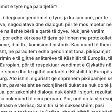
met e tyre nga pala tjetër?
 i dëgjuam qëndrimet e tyre, ja ku jam unë, për të
eve, negociatave dhe dialogut, për të mos mbetur në
ë na është bërë e qartë të dyve. Nuk janë vetëm
por edhe kërkesa të tjera që lidhen me protokollet,
neve, d.m.th., komisionit historik. Kaq mund të them
sht, ne paraqitëm edhe qëndrimet tona, pikëpamjet
min e të gjithë anëtarëve të Këshillit të Europës, t
 Europian, për të respektuar vendimet e Gjykatës në
efshme dhe të gjithë anëtarët e Këshillit të Europës
urg. Ato ishin, sigurisht që shprehëm pikëpamjen s
sim, pavarësisht se ndonjëherë duket se nuk do të 
ua, por zakonisht dialogu nuk është i sigurt, rezultat
tua nuk mund të ecni përpara. Por, unë do ta vlerëso
ithash e vlerësoj Samitin si të suksesshëm, pasi