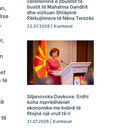
ë
ceremoninë e zbulimit të
bustit të Mahatma Gandhit
an,
dhe vizituan Shtëpinë
nëse
Përkujtimore të Nëna Terezës
,
22.07.2026
|
Kumtesat
r,
ën
met
 të
Siljanovska Davkova: Erdhi
të
koha marrëdhëniet
ekonomike me Indinë të
fitojnë një vrull të ri
 të
21.07.2026
|
Kumtesat