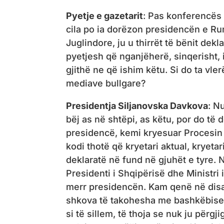
Pyetje e gazetarit
: Pas konferencës 
cila po ia dorëzon presidencën e Ru
Juglindore, ju u thirrët të bënit dek
pyetjesh që nganjëherë, sinqerisht,
gjithë ne që ishim këtu. Si do ta vle
mediave bullgare?
Presidentja Siljanovska Davkova
: N
bëj as në shtëpi, as këtu, por do të 
presidencë, kemi kryesuar Procesin 
kodi thotë që kryetari aktual, kryeta
deklaratë në fund në gjuhët e tyre. N
Presidenti i Shqipërisë dhe Ministr
merr presidencën. Kam qenë në disa, 
shkova të takohesha me bashkëbised
si të sillem, të thoja se nuk ju për