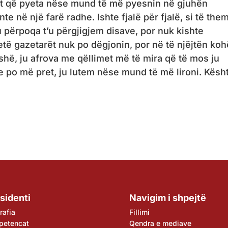
sht që pyeta nëse mund të më pyesnin në gjuhën
 në një farë radhe. Ishte fjalë për fjalë, si të them
 përpoqa t’u përgjigjem disave, por nuk kishte
etë gazetarët nuk po dëgjonin, por në të njëjtën koh
shë, ju afrova me qëllimet më të mira që të mos ju
 po më pret, ju lutem nëse mund të më lironi. Kësh
sidenti
Navigim i shpejtë
rafia
Fillimi
petencat
Qendra e mediave