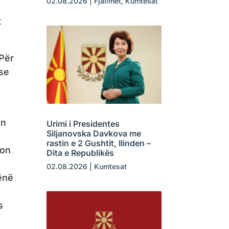
02.08.2026
|
Fjalimet
,
Kumtesat
t
 Për
se
ën
Urimi i Presidentes
Siljanovska Davkova me
rastin e 2 Gushtit, Ilinden –
von
Dita e Republikës
02.08.2026
|
Kumtesat
ënë
s