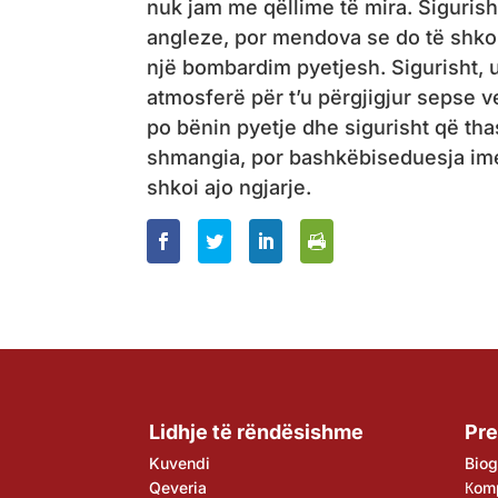
nuk jam me qëllime të mira. Siguri
angleze, por mendova se do të shkonte
një bombardim pyetjesh. Sigurisht, u
atmosferë për t’u përgjigjur sepse v
po bënin pyetje dhe sigurisht që tha
shmangia, por bashkëbiseduesja ime
shkoi ajo ngjarje.
Lidhje të rëndësishme
Pre
Kuvendi
Biog
Qeveria
Кom