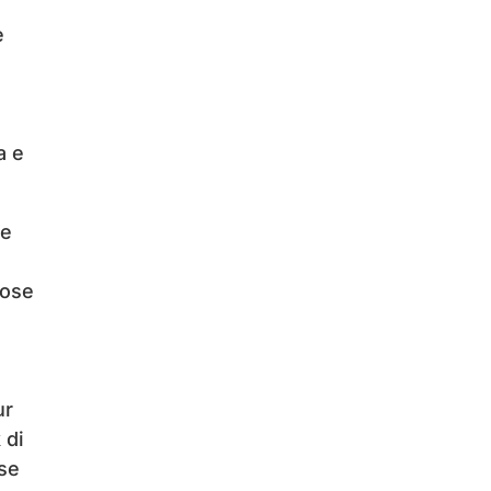
e
a e
 e
 ose
ur
 di
 se