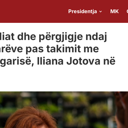
Presidentja
MK
iat dhe përgjigje ndaj
arëve pas takimit me
garisë, Iliana Jotova në