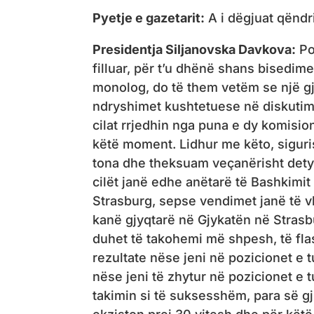
Pyetje e gazetarit:
A i dëgjuat qëndri
Presidentja Siljanovska Davkova:
Po,
filluar, për t’u dhënë shans bisedim
monolog, do të them vetëm se një gj
ndryshimet kushtetuese në diskutim, 
cilat rrjedhin nga puna e dy komisio
këtë moment. Lidhur me këto, siguri
tona dhe theksuam veçanërisht detyri
cilët janë edhe anëtarë të Bashkimit
Strasburg, sepse vendimet janë të vl
kanë gjyqtarë në Gjykatën në Strasb
duhet të takohemi më shpesh, të fla
rezultate nëse jeni në pozicionet e t
nëse jeni të zhytur në pozicionet e 
takimin si të suksesshëm, para së gj