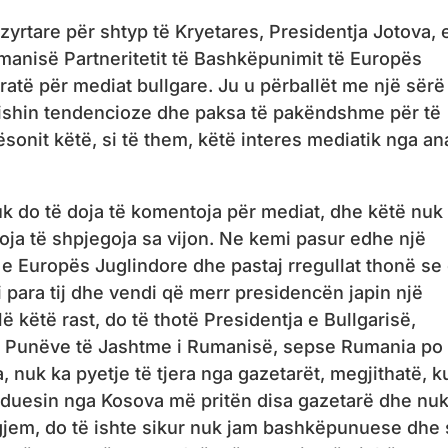
zyrtare për shtyp të Kryetares, Presidentja Jotova, 
manisë Partneritetit të Bashkëpunimit të Europës
laratë për mediat bullgare. Ju u përballët me një sërë
 ishin tendencioze dhe paksa të pakëndshme për të
rësonit këtë, si të them, këtë interes mediatik nga an
uk do të doja të komentoja për mediat, dhe këtë nuk
doja të shpjegoja sa vijon. Ne kemi pasur edhe një
e Europës Juglindore dhe pastaj rregullat thonë se
ri para tij dhe vendi që merr presidencën japin një
ë këtë rast, do të thotë Presidentja e Bullgarisë,
i i Punëve të Jashtme i Rumanisë, sepse Rumania po
nuk ka pyetje të tjera nga gazetarët, megjithatë, k
uesin nga Kosova më pritën disa gazetarë dhe nuk
gjigjem, do të ishte sikur nuk jam bashkëpunuese dhe