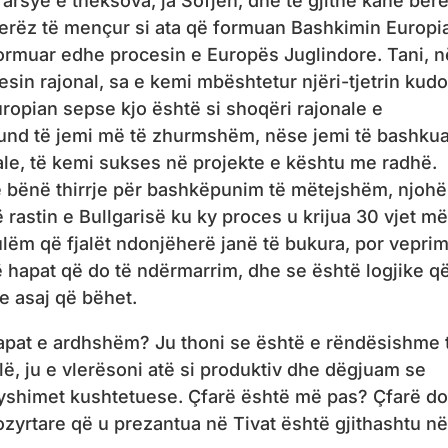
 arsye e theksova, ja Sofjen, dhe të gjithë kanë bër
njerëz të mençur si ata që formuan Bashkimin Europi
ormuar edhe procesin e Europës Juglindore. Tani, 
esin rajonal, sa e kemi mbështetur njëri-tjetrin kudo
ropian sepse kjo është si shoqëri rajonale e
und të jemi më të zhurmshëm, nëse jemi të bashkua
le, të kemi sukses në projekte e kështu me radhë.
ë bënë thirrje për bashkëpunim të mëtejshëm, njoh
 rastin e Bullgarisë ku ky proces u krijua 30 vjet më
ulëm që fjalët ndonjëherë janë të bukura, por vepri
hapat që do të ndërmarrim, dhe se është logjike që
he asaj që bëhet.
 hapat e ardhshëm? Ju thoni se është e rëndësishme 
illë, ju e vlerësoni atë si produktiv dhe dëgjuam se
yshimet kushtetuese. Çfarë është më pas? Çfarë do
ozyrtare që u prezantua në Tivat është gjithashtu në