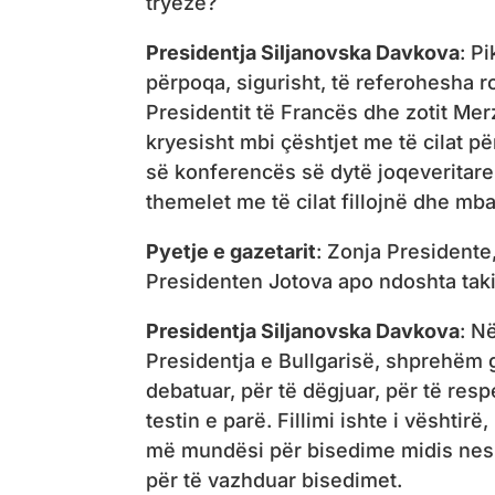
tryezë?
Presidentja Siljanovska Davkova
: P
përpoqa, sigurisht, të referohesha ro
Presidentit të Francës dhe zotit Mer
kryesisht mbi çështjet me të cilat për
së konferencës së dytë joqeveritare, p
themelet me të cilat fillojnë dhe m
Pyetje e gazetarit
: Zonja Presidente
Presidenten Jotova apo ndoshta ta
Presidentja Siljanovska Davkova
: N
Presidentja e Bullgarisë, shprehëm ga
debatuar, për të dëgjuar, për të re
testin e parë. Fillimi ishte i vështi
më mundësi për bisedime midis nesh
për të vazhduar bisedimet.