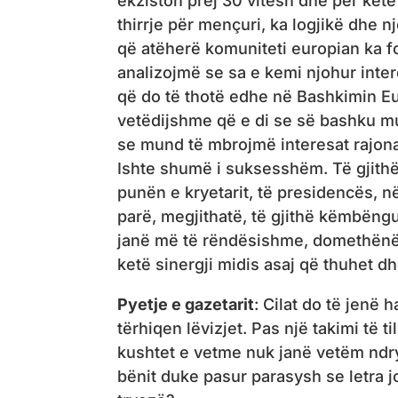
ekziston prej 30 vitesh dhe për këtë
thirrje për mençuri, ka logjikë dhe 
që atëherë komuniteti europian ka f
analizojmë se sa e kemi njohur inter
që do të thotë edhe në Bashkimin Eu
vetëdijshme që e di se së bashku m
se mund të mbrojmë interesat rajona
Ishte shumë i suksesshëm. Të gjith
punën e kryetarit, të presidencës, në
parë, megjithatë, të gjithë këmbëng
janë më të rëndësishme, domethënë 
ketë sinergji midis asaj që thuhet d
Pyetje e gazetarit
: Cilat do të jenë
tërhiqen lëvizjet. Pas një takimi të t
kushtet e vetme nuk janë vetëm ndr
bënit duke pasur parasysh se letra j