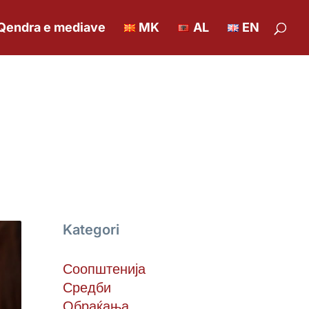
Qendra e mediave
MK
AL
EN
Kategori
Соопштенија
Средби
Обраќања