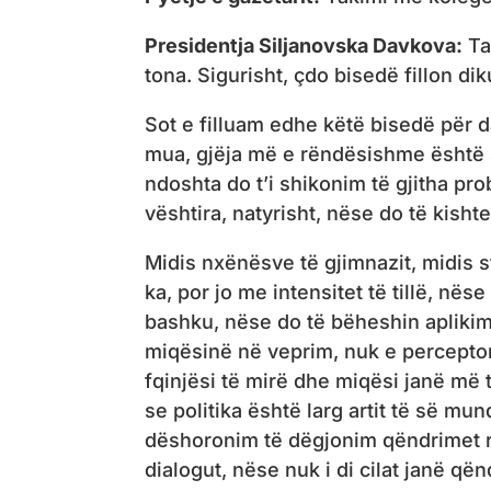
Presidentja Siljanovska Davkova:
Ta
tona. Sigurisht, çdo bisedë fillon d
Sot e filluam edhe këtë bisedë për d
mua, gjëja më e rëndësishme është
ndoshta do t’i shikonim të gjitha pr
vështira, natyrisht, nëse do të kish
Midis nxënësve të gjimnazit, midis 
ka, por jo me intensitet të tillë, në
bashku, nëse do të bëheshin aplikim
miqësinë në veprim, nuk e percepton 
fqinjësi të mirë dhe miqësi janë më
se politika është larg artit të së m
dëshoronim të dëgjonim qëndrimet r
dialogut, nëse nuk i di cilat janë qën