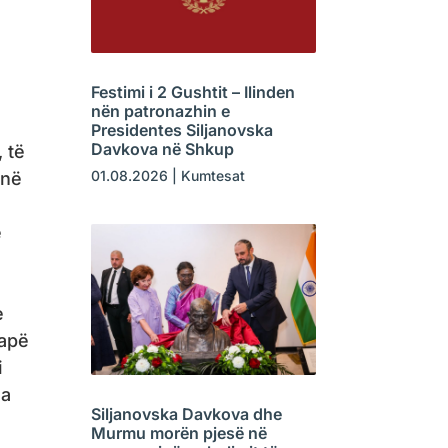
Festimi i 2 Gushtit – Ilinden
nën patronazhin e
Presidentes Siljanovska
Davkova në Shkup
 të
01.08.2026
|
Kumtesat
 në
ë
e
japë
i
ja
Siljanovska Davkova dhe
Murmu morën pjesë në