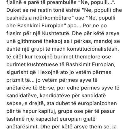
fjalinë e parë të preambulës “Ne, populli…”.
Duket se në rastin tonë është “Ne, populli dhe
bashkësia ndërkombëtare” ose “Ne, populli
dhe Bashkimi Europian” apo… Por ne po
flasim për një Kushtetutë. Dhe për këtë arsye
unë gjithmonë theksoj se i përkas, mendoj se
është një grupi të madh konstitucionalistësh,
të cilët kur lexojnë burimet themelore ose
burimet kushtetuese të Bashkimit Europian,
sigurisht që i lexojnë ato jo vetëm përmes
prizmit të… jo vetëm përmes syve të
anëtarëve të BE-së, por edhe përmes syve të
kandidatëve, kandidatëve për kandidatë
sepse, e drejtë, ata duhet të europianizohen
për të hapur kapituj, grupe ose për të pasur
tashmë një kapacitet europian gjatë
anëtarësimit. Dhe për këtë arsye them se, ja