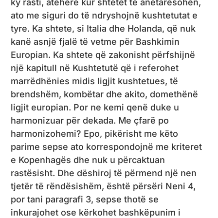
ky rasti, atëherë kur shtetet të anëtarësohen,
ato me siguri do të ndryshojnë kushtetutat e
tyre. Ka shtete, si Italia dhe Holanda, që nuk
kanë asnjë fjalë të vetme për Bashkimin
Europian. Ka shtete që zakonisht përfshijnë
një kapitull në Kushtetutë që i referohet
marrëdhënies midis ligjit kushtetues, të
brendshëm, kombëtar dhe akito, domethënë
ligjit europian. Por ne kemi qenë duke u
harmonizuar për dekada. Me çfarë po
harmonizohemi? Epo, pikërisht me këto
parime sepse ato korrespondojnë me kriteret
e Kopenhagës dhe nuk u përcaktuan
rastësisht. Dhe dëshiroj të përmend një nen
tjetër të rëndësishëm, është përsëri Neni 4,
por tani paragrafi 3, sepse thotë se
inkurajohet ose kërkohet bashkëpunim i