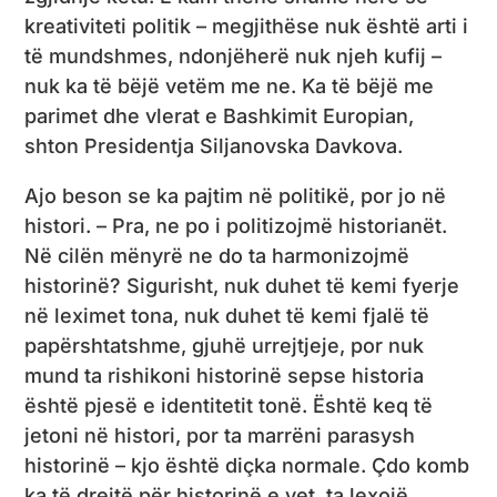
kreativiteti politik – megjithëse nuk është arti i
të mundshmes, ndonjëherë nuk njeh kufij –
nuk ka të bëjë vetëm me ne. Ka të bëjë me
parimet dhe vlerat e Bashkimit Europian,
shton Presidentja Siljanovska Davkova.
Ajo beson se ka pajtim në politikë, por jo në
histori. – Pra, ne po i politizojmë historianët.
Në cilën mënyrë ne do ta harmonizojmë
historinë? Sigurisht, nuk duhet të kemi fyerje
në leximet tona, nuk duhet të kemi fjalë të
papërshtatshme, gjuhë urrejtjeje, por nuk
mund ta rishikoni historinë sepse historia
është pjesë e identitetit tonë. Është keq të
jetoni në histori, por ta marrëni parasysh
historinë – kjo është diçka normale. Çdo komb
ka të drejtë për historinë e vet, ta lexojë