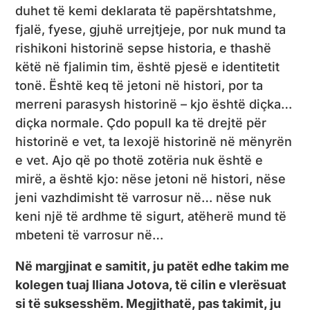
duhet të kemi deklarata të papërshtatshme,
fjalë, fyese, gjuhë urrejtjeje, por nuk mund ta
rishikoni historinë sepse historia, e thashë
këtë në fjalimin tim, është pjesë e identitetit
tonë. Është keq të jetoni në histori, por ta
merreni parasysh historinë – kjo është diçka…
diçka normale. Çdo popull ka të drejtë për
historinë e vet, ta lexojë historinë në mënyrën
e vet. Ajo që po thotë zotëria nuk është e
mirë, a është kjo: nëse jetoni në histori, nëse
jeni vazhdimisht të varrosur në… nëse nuk
keni një të ardhme të sigurt, atëherë mund të
mbeteni të varrosur në…
Në margjinat e samitit, ju patët edhe takim me
kolegen tuaj Iliana Jotova, të cilin e vlerësuat
si të suksesshëm. Megjithatë, pas takimit, ju