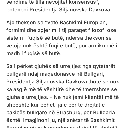
vendime të tilla nevojitet konsensus”,
potencoi Presidentja Siljanovska Davkova.
Ajo thekson se “vetë Bashkimi Europian,
formimi dhe zgjerimi i tij paraqet filozofi ose
sistem i fuqisë së butë, ndërsa thekson se
vetoja nuk është fuqi e butë, por armiku më i
madh i fuqisë së butë.
Sa i përket gjuhës së urrejtjes nga qytetarët
bullgarë ndaj maqedonasve në Bullgari,
Presidentja Siljanovska Davkova thotë se nuk
ka asgjë më të vështirë dhe të tmerrshme se
gjuha e urrejtjes. – Ne nuk jemi klientët më të
shpeshtë kur bëhet fjalë për të drejtat e
pakicës bullgare në Strasburg, por Bullgaria
është. Imagjinoni ju, një anëtar të Bashkimit
Europian që nuk mendon se duhet të zbatojë