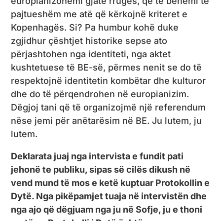
europianizohemi gjatë rrugës, që të bëhemi të
pajtueshëm me atë që kërkojnë kriteret e
Kopenhagës. Si? Pa humbur kohë duke
zgjidhur çështjet historike sepse ato
përjashtohen nga identiteti, nga aktet
kushtetuese të BE-së, përmes nenit se do të
respektojnë identitetin kombëtar dhe kulturor
dhe do të përqendrohen në europianizim.
Dëgjoj tani që të organizojmë një referendum
nëse jemi për anëtarësim në BE. Ju lutem, ju
lutem.
Deklarata juaj nga intervista e fundit pati
jehonë te publiku, sipas së cilës dikush në
vend mund të mos e ketë kuptuar Protokollin e
Dytë. Nga pikëpamjet tuaja në intervistën dhe
nga ajo që dëgjuam nga ju në Sofje, ju e thoni