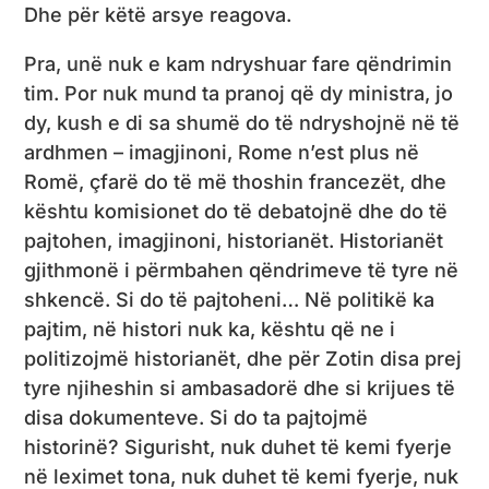
Dhe për këtë arsye reagova.
Pra, unë nuk e kam ndryshuar fare qëndrimin
tim. Por nuk mund ta pranoj që dy ministra, jo
dy, kush e di sa shumë do të ndryshojnë në të
ardhmen – imagjinoni, Rome n’est plus në
Romë, çfarë do të më thoshin francezët, dhe
kështu komisionet do të debatojnë dhe do të
pajtohen, imagjinoni, historianët. Historianët
gjithmonë i përmbahen qëndrimeve të tyre në
shkencë. Si do të pajtoheni… Në politikë ka
pajtim, në histori nuk ka, kështu që ne i
politizojmë historianët, dhe për Zotin disa prej
tyre njiheshin si ambasadorë dhe si krijues të
disa dokumenteve. Si do ta pajtojmë
historinë? Sigurisht, nuk duhet të kemi fyerje
në leximet tona, nuk duhet të kemi fyerje, nuk