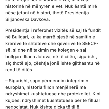
historinë në mënyrën e vet. Nuk është mirë
nëse jetoni në histori, thotë Presidentja
Siljanovska Davkova.
Presidentja i referohet vizitës së saj të fundit
në Bullgari, ku ka marrë pjesë në samitin e
krerëve të shteteve dhe qeverive të SEECP-
së, si dhe në takimin me kolegen e saj
bullgare Iliana Jotova, në të cilën, sigurisht,
siç thotë ajo, çështja jonë ishte gjithashtu në
rend të ditës.
– Sigurisht, sapo përmendim integrimin
europian, historia fillon menjëherë me
ndryshimet kushtetuese dhe protokollet. Kini
kujdes, ndryshimet kushtetuese për të filluar
negociatat. Nuk kishte diçka të tillë.