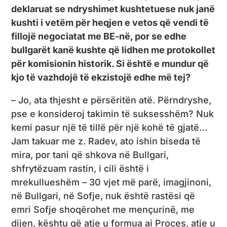
deklaruat se ndryshimet kushtetuese nuk janë
kushti i vetëm për heqjen e vetos që vendi të
fillojë negociatat me BE-në, por se edhe
bullgarët kanë kushte që lidhen me protokollet
për komisionin historik. Si është e mundur që
kjo të vazhdojë të ekzistojë edhe më tej?
– Jo, ata thjesht e përsëritën atë. Përndryshe,
pse e konsideroj takimin të suksesshëm? Nuk
kemi pasur një të tillë për një kohë të gjatë…
Jam takuar me z. Radev, ato ishin biseda të
mira, por tani që shkova në Bullgari,
shfrytëzuam rastin, i cili është i
mrekullueshëm – 30 vjet më parë, imagjinoni,
në Bullgari, në Sofje, nuk është rastësi që
emri Sofje shoqërohet me mençurinë, me
dijen, kështu që atje u formua ai Proces, atje u