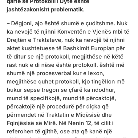
qartë se Protokolli i Dytë është
jashtëzakonisht problematik
.
– Dëgjoni, ajo është shumë e çuditshme. Nuk
ka nevojë të njihni Konventën e Vjenës mbi të
Drejtën e Traktateve, nuk ka nevojë të njihni
aktet kushtetuese të Bashkimit Europian për
të ditur se një protokoll, megjithëse në këtë
rast nuk e di nëse është protokoll, është më
shumë një procesverbal kur e lexon,
megjithëse quhet protokoll, kjo tingëllon më
bukur sepse tregon se çfarë ka ndodhur,
mund të specifikojë, mund të përcaktojë,
përcaktojë një procedurë për diçka që
përmendet në Traktatin e Miqësisë dhe
Fqinjësisë së Mirë. Në Nenin 12, të cilit i
referohen të gjithë, ose ata që kanë një