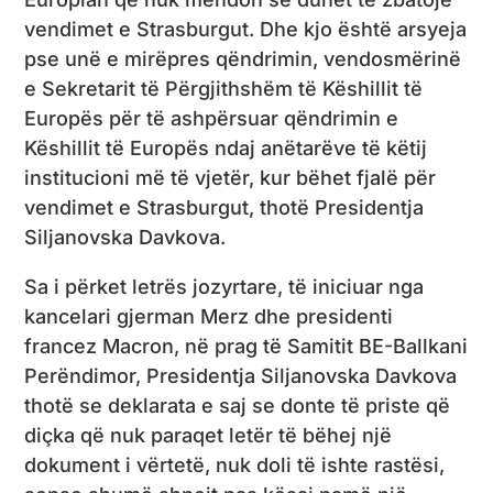
vendimet e Strasburgut. Dhe kjo është arsyeja
pse unë e mirëpres qëndrimin, vendosmërinë
e Sekretarit të Përgjithshëm të Këshillit të
Europës për të ashpërsuar qëndrimin e
Këshillit të Europës ndaj anëtarëve të këtij
institucioni më të vjetër, kur bëhet fjalë për
vendimet e Strasburgut, thotë Presidentja
Siljanovska Davkova.
Sa i përket letrës jozyrtare, të iniciuar nga
kancelari gjerman Merz dhe presidenti
francez Macron, në prag të Samitit BE-Ballkani
Perëndimor, Presidentja Siljanovska Davkova
thotë se deklarata e saj se donte të priste që
diçka që nuk paraqet letër të bëhej një
dokument i vërtetë, nuk doli të ishte rastësi,