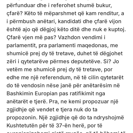
përfunduar dhe i referohet shumë bukur,
çfarë? Këto të mëparshmet që kam renditur, a
i përmbush anëtari, kandidati dhe çfarë vijon
është ajo që dëgjoj këto ditë dhe nuk e kuptoj.
Çfarë vjen më pas? Vazhdon vendimi i
parlamentit, pra parlamenti maqedonas, me
shumicë prej dy të tretave, duhet të dëgjohet
zëri i qytetarëve përmes deputetëve. Si? Jo
vetëm me shumicë prej dy të tretave, por
edhe me një referendum, në të cilin qytetarët
do të vendosin nëse janë për anëtarësim në
Bashkimin Europian pas ratifikimit nga
anëtarët e tjerë. Pra, ne kemi propozuar një
zgjidhje që vendet e tjera nuk do ta
propozonin. Një zgjidhje që do ta ndryshojmë
Kushtetutën për të 37-ën herë, por të