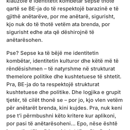
klauzolë e identitetit kombëtar sepse thotë
qartë se BE-ja do të respektojë barazinë e të
gjithë anëtarëve, por me anëtarë, sigurisht,
kjo nuk do të thotë vetëm ata brenda, por
sigurisht edhe ata që dëshirojnë të
anëtarësohen.
Pse? Sepse ka të bëjë me identitetin
kombëtar, identitetin kulturor dhe këtë më të
rëndësishmen – të natyrshme në strukturat
themelore politike dhe kushtetuese të shtetit.
Pra, BE-ja do ta respektojë strukturat
kushtetuese dhe politike. Dhe logjika e grupit
tjetër, të cilët thonë se – por jo, kjo vlen vetëm
për anëtarët brenda, kini kujdes. Pra, nuk keni
pse t’i përmbushni këto kritere kur aplikoni,
por pasi të anëtarësoheni… Epo, nëse është