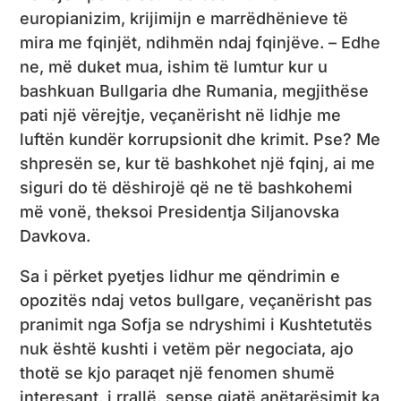
europianizim, krijimijn e marrëdhënieve të
mira me fqinjët, ndihmën ndaj fqinjëve. – Edhe
ne, më duket mua, ishim të lumtur kur u
bashkuan Bullgaria dhe Rumania, megjithëse
pati një vërejtje, veçanërisht në lidhje me
luftën kundër korrupsionit dhe krimit. Pse? Me
shpresën se, kur të bashkohet një fqinj, ai me
siguri do të dëshirojë që ne të bashkohemi
më vonë, theksoi Presidentja Siljanovska
Davkova.
Sa i përket pyetjes lidhur me qëndrimin e
opozitës ndaj vetos bullgare, veçanërisht pas
pranimit nga Sofja se ndryshimi i Kushtetutës
nuk është kushti i vetëm për negociata, ajo
thotë se kjo paraqet një fenomen shumë
interesant, i rrallë, sepse gjatë anëtarësimit ka