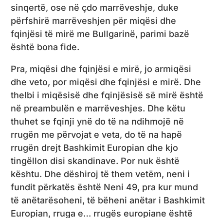
sinqertë, ose në çdo marrëveshje, duke
përfshirë marrëveshjen për miqësi dhe
fqinjësi të mirë me Bullgarinë, parimi bazë
është bona fide.
Pra, miqësi dhe fqinjësi e mirë, jo armiqësi
dhe veto, por miqësi dhe fqinjësi e mirë. Dhe
thelbi i miqësisë dhe fqinjësisë së mirë është
në preambulën e marrëveshjes. Dhe këtu
thuhet se fqinji ynë do të na ndihmojë në
rrugën me përvojat e veta, do të na hapë
rrugën drejt Bashkimit Europian dhe kjo
tingëllon disi skandinave. Por nuk është
kështu. Dhe dëshiroj të them vetëm, neni i
fundit përkatës është Neni 49, pra kur mund
të anëtarësoheni, të bëheni anëtar i Bashkimit
Europian, rruga e… rrugës europiane është