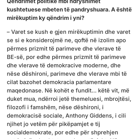
Qëndrimet politike mbi ndryshimet
kushtetuese mbeten të pandryshuara. A është
mirëkuptim ky qëndrim i yni?
– Varet se kush e gjen mirëkuptimin dhe varet
se si e konsiderojmë ne, qoftë në izolim apo
përmes prizmit të parimeve dhe vlerave të
BE-së, por edhe përmes prizmit të parimeve
dhe vlerave të demokracive moderne, dhe
nëse dëshironi, parimeve dhe vlerave mbi të
cilat bazohet demokracia parlamentare
maqedonase. Në kohët e fundit… këtë vit, më
duket mua, ndërroi jetë themeluesi, mbrojtësi,
filozofi i famshëm, nëse dëshironi, i
demokracisë sociale, Anthony Giddens, i cili
njihet jo vetëm për pikëpamjet e tij
socialdemokrate, por edhe për shprehjen