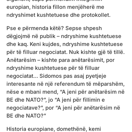
europian, historia fillon menjëherë me
ndryshimet kushtetuese dhe protokollet.
Pse e përmenda këtë? Sepse shpesh
dëgjojmë në publik – ndryshime kushtetuese
dhe kaq. Keni kujdes, ndryshime kushtetuese
për të filluar negociatat. Nuk kishte gjë të tillë.
Anëtarësim – kishte para anëtarësimit, por
ndryshime kushtetuese për të filluar
negociatat… Sidomos pas asaj pyetjeje
interesante në një referendum të mëparshëm,
nëse e mbani mend, “A jeni për anëtarësim në
BE dhe NATO?”, jo “A jeni për fillimin e
negociatave?”, por “A jeni për anëtarësim në
BE dhe NATO?”
Historia europiane, domethënë, kemi