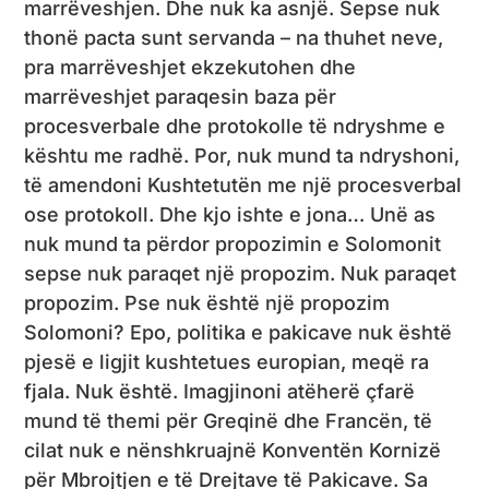
marrëveshjen. Dhe nuk ka asnjë. Sepse nuk
thonë pacta sunt servanda – na thuhet neve,
pra marrëveshjet ekzekutohen dhe
marrëveshjet paraqesin baza për
procesverbale dhe protokolle të ndryshme e
kështu me radhë. Por, nuk mund ta ndryshoni,
të amendoni Kushtetutën me një procesverbal
ose protokoll. Dhe kjo ishte e jona… Unë as
nuk mund ta përdor propozimin e Solomonit
sepse nuk paraqet një propozim. Nuk paraqet
propozim. Pse nuk është një propozim
Solomoni? Epo, politika e pakicave nuk është
pjesë e ligjit kushtetues europian, meqë ra
fjala. Nuk është. Imagjinoni atëherë çfarë
mund të themi për Greqinë dhe Francën, të
cilat nuk e nënshkruajnë Konventën Kornizë
për Mbrojtjen e të Drejtave të Pakicave. Sa