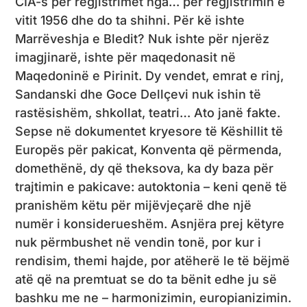
CIA-s për regjistrimet nga… për regjistrimin e
vitit 1956 dhe do ta shihni. Për kë ishte
Marrëveshja e Bledit? Nuk ishte për njerëz
imagjinarë, ishte për maqedonasit në
Maqedoninë e Pirinit. Dy vendet, emrat e rinj,
Sandanski dhe Goce Dellçevi nuk ishin të
rastësishëm, shkollat, teatri… Ato janë fakte.
Sepse në dokumentet kryesore të Këshillit të
Europës për pakicat, Konventa që përmenda,
domethënë, dy që theksova, ka dy baza për
trajtimin e pakicave: autoktonia – keni qenë të
pranishëm këtu për mijëvjeçarë dhe një
numër i konsiderueshëm. Asnjëra prej këtyre
nuk përmbushet në vendin tonë, por kur i
rendisim, themi hajde, por atëherë le të bëjmë
atë që na premtuat se do ta bënit edhe ju së
bashku me ne – harmonizimin, europianizimin.