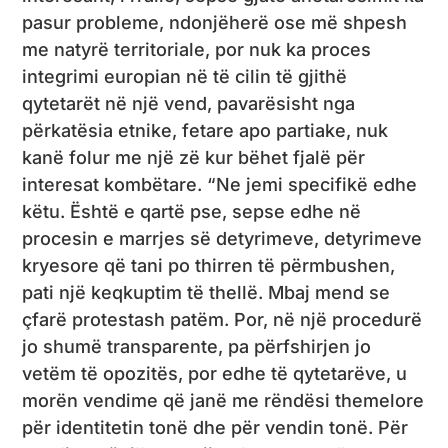
pasur probleme, ndonjëherë ose më shpesh
me natyrë territoriale, por nuk ka proces
integrimi europian në të cilin të gjithë
qytetarët në një vend, pavarësisht nga
përkatësia etnike, fetare apo partiake, nuk
kanë folur me një zë kur bëhet fjalë për
interesat kombëtare. “Ne jemi specifikë edhe
këtu. Është e qartë pse, sepse edhe në
procesin e marrjes së detyrimeve, detyrimeve
kryesore që tani po thirren të përmbushen,
pati një keqkuptim të thellë. Mbaj mend se
çfarë protestash patëm. Por, në një procedurë
jo shumë transparente, pa përfshirjen jo
vetëm të opozitës, por edhe të qytetarëve, u
morën vendime që janë me rëndësi themelore
për identitetin tonë dhe për vendin tonë. Për