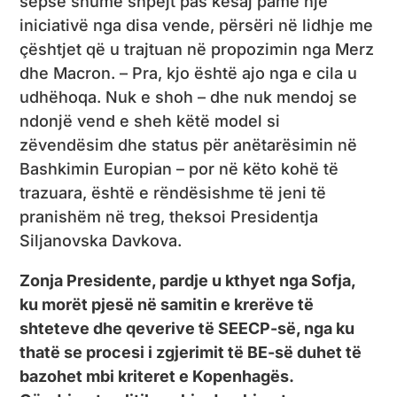
sepse shumë shpejt pas kësaj pamë një
iniciativë nga disa vende, përsëri në lidhje me
çështjet që u trajtuan në propozimin nga Merz
dhe Macron. – Pra, kjo është ajo nga e cila u
udhëhoqa. Nuk e shoh – dhe nuk mendoj se
ndonjë vend e sheh këtë model si
zëvendësim dhe status për anëtarësimin në
Bashkimin Europian – por në këto kohë të
trazuara, është e rëndësishme të jeni të
pranishëm në treg, theksoi Presidentja
Siljanovska Davkova.
Zonja Presidente, pardje u kthyet nga Sofja,
ku morët pjesë në samitin e krerëve të
shteteve dhe qeverive të SEECP-së, nga ku
thatë se procesi i zgjerimit të BE-së duhet të
bazohet mbi kriteret e Kopenhagës.