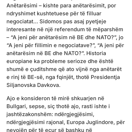
Anëtarësimi – kishte para anëtarësimit, por
ndryshimet kushtetuese për të filluar
negociatat… Sidomos pas asaj pyetjeje
interesante në një referendum të mëparshëm
– “A jeni për anëtarësim në BE dhe NATO?”, jo
“A jeni për fillimin e negociatave?”, “A jeni për
anëtarësim në BE dhe NATO?”. Historia
europiane ka probleme serioze dhe është
shumë e çuditshme që ato vijnë nga anëtarët
e rinj të BE-së, nga fqinjët, thotë Presidentja
Siljanovska Davkova.
Ajo e konsideron të mirë shkuarjen në
Bullgari, sepse, siç thotë ajo, rasti ishte i
jashtëzakonshëm: ndërgjegjësimi,
ndërgjegjësimi rajonal, Europa Juglindore, për
nevojën për të ecur së bashku në