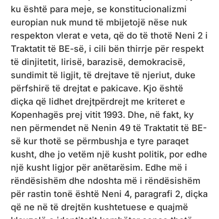
ku është para meje, se konstitucionalizmi
europian nuk mund të mbijetojë nëse nuk
respekton vlerat e veta, që do të thotë Neni 2 i
Traktatit të BE-së, i cili bën thirrje për respekt
të dinjitetit, lirisë, barazisë, demokracisë,
sundimit të ligjit, të drejtave të njeriut, duke
përfshirë të drejtat e pakicave. Kjo është
diçka që lidhet drejtpërdrejt me kriteret e
Kopenhagës prej vitit 1993. Dhe, në fakt, ky
nen përmendet në Nenin 49 të Traktatit të BE-
së kur thotë se përmbushja e tyre paraqet
kusht, dhe jo vetëm një kusht politik, por edhe
një kusht ligjor për anëtarësim. Edhe më i
rëndësishëm dhe ndoshta më i rëndësishëm
për rastin tonë është Neni 4, paragrafi 2, diçka
që ne në të drejtën kushtetuese e quajmë