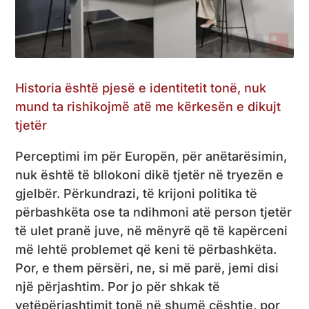
Historia është pjesë e identitetit tonë, nuk
mund ta rishikojmë atë me kërkesën e dikujt
tjetër
Perceptimi im për Europën, për anëtarësimin,
nuk është të bllokoni dikë tjetër në tryezën e
gjelbër. Përkundrazi, të krijoni politika të
përbashkëta ose ta ndihmoni atë person tjetër
të ulet pranë juve, në mënyrë që të kapërceni
më lehtë problemet që keni të përbashkëta.
Por, e them përsëri, ne, si më parë, jemi disi
një përjashtim. Por jo për shkak të
vetëpërjashtimit tonë në shumë çështje, por