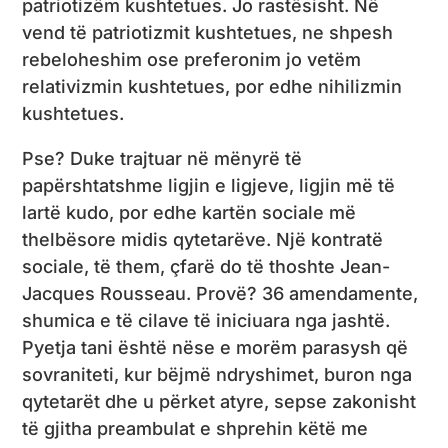
patriotizëm kushtetues. Jo rastësisht. Në
vend të patriotizmit kushtetues, ne shpesh
rebeloheshim ose preferonim jo vetëm
relativizmin kushtetues, por edhe nihilizmin
kushtetues.
Pse? Duke trajtuar në mënyrë të
papërshtatshme ligjin e ligjeve, ligjin më të
lartë kudo, por edhe kartën sociale më
thelbësore midis qytetarëve. Një kontratë
sociale, të them, çfarë do të thoshte Jean-
Jacques Rousseau. Provë? 36 amendamente,
shumica e të cilave të iniciuara nga jashtë.
Pyetja tani është nëse e morëm parasysh që
sovraniteti, kur bëjmë ndryshimet, buron nga
qytetarët dhe u përket atyre, sepse zakonisht
të gjitha preambulat e shprehin këtë me