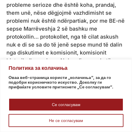
probleme serioze dhe është koha, prandaj,
them unë, nëse dëgjojmë vazhdimisht se
problemi nuk është ndërpartiak, por me BE-në
sepse Marrëveshja 2 së bashku me
protokollin… protokollet, nga të cilat askush
nuk e di se sa do të jenë sepse mund të dalin
nga diskutimet e komisionit, komisionit
historik dhe arsimor. Nuk e di se sa do të
Политика за колачиња
zvarriten, megjithëse thonë se duhet të
mbarojnë, apo jo, derisa të arrijmë momentin
Оваа веб-страница користи „колачиња“, за да го
подобри корисничкото искуство. Доколку ги
e… ratifikimit, çfarëdo qoftë ai, nga anëtarët e
прифаќате условите притиснете „Се согласувам“.
Bashkimit Europian.
Се согласувам
Sa i përket komisionit, kemi një problem. Ka
pasur komisione të tilla, dhe për çështje
Не се согласувам
shumë delikate: ai franko-gjerman, polako-
gjerman, por ato janë kryer kryesisht në