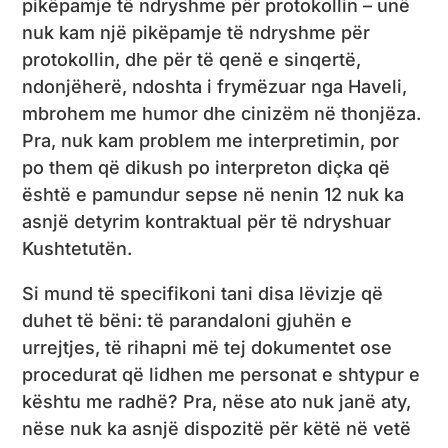
pikëpamje të ndryshme për protokollin – unë
nuk kam një pikëpamje të ndryshme për
protokollin, dhe për të qenë e sinqertë,
ndonjëherë, ndoshta i frymëzuar nga Haveli,
mbrohem me humor dhe cinizëm në thonjëza.
Pra, nuk kam problem me interpretimin, por
po them që dikush po interpreton diçka që
është e pamundur sepse në nenin 12 nuk ka
asnjë detyrim kontraktual për të ndryshuar
Kushtetutën.
Si mund të specifikoni tani disa lëvizje që
duhet të bëni: të parandaloni gjuhën e
urrejtjes, të rihapni më tej dokumentet ose
procedurat që lidhen me personat e shtypur e
kështu me radhë? Pra, nëse ato nuk janë aty,
nëse nuk ka asnjë dispozitë për këtë në vetë