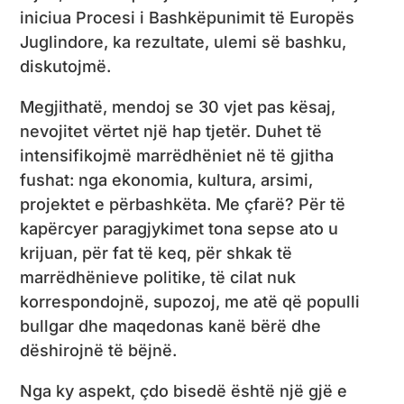
iniciua Procesi i Bashkëpunimit të Europës
Juglindore, ka rezultate, ulemi së bashku,
diskutojmë.
Megjithatë, mendoj se 30 vjet pas kësaj,
nevojitet vërtet një hap tjetër. Duhet të
intensifikojmë marrëdhëniet në të gjitha
fushat: nga ekonomia, kultura, arsimi,
projektet e përbashkëta. Me çfarë? Për të
kapërcyer paragjykimet tona sepse ato u
krijuan, për fat të keq, për shkak të
marrëdhënieve politike, të cilat nuk
korrespondojnë, supozoj, me atë që populli
bullgar dhe maqedonas kanë bërë dhe
dëshirojnë të bëjnë.
Nga ky aspekt, çdo bisedë është një gjë e