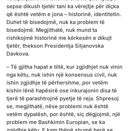
sepse dikush tjetër tani ka vërejtje për diçka
që është vetëm e jona – historinë, identitetin.
Duhet të bisedojmë, nuk ka problem të
bisedojmë. Megjithatë, nuk mund ta
rishikojmë historinë me kërkesën e dikujt
tjetër, thekson Presidentja Siljanovska
Davkova.
– Të gjitha hapat e tillë, kur zgjidhjet nuk vinin
nga këtu, nuk ishin një konsensus civil, nuk
ishin zgjidhje të përhershme, por vetëm
kishin lënë hapësirë ​​ose inkurajonin disa të
tjerë të parashtrojnë pyetje të reja. Shpresoj
se, megjithatë, nëse problemi nuk është
vetëm dypalësh, por është, siç dëgjojmë, një
problem me Bashkimin Europian, se ka
zgjidhje këtu. E kam thënë shumë herë se