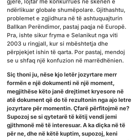
gjerë, lojtar më konkurrues në skenën e
ndërlikuar globale shumëpolare. Gjithashtu,
problemet e zgjidhura në të ashtuquajturin
Ballkan Perëndimor, pastaj paqja në Europë.
Pra, ishte sikur fryma e Selanikut nga viti
2003 u ringjall, kur si mbështetja dhe
përpjekjet ishin të qarta. Por pastaj, mendoj
se u shfaq një konfuzion në marrëdhënien.
Siç thoni ju, nëse kjo letër jozyrtare merr
formën e një dokumenti në një moment,
megjithëse këto janë drejtimet kryesore në
atë dokument që do të rezultonin nga ajo letre
jozyrtare për momentin. Çfarë përfitojmë ne?
Supozoj se si qytetarë të këtij vendi jemi
gjithmonë më të interesuar. A ka diçka në të
për ne, dhe në këtë kuptim, supozoj, keni