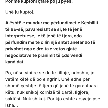
Por më kuptoni çfarë po ju pyes.
Unë ju kuptoj.
A është e mundur me përfundimet e Këshillit
të BE-së, pavarësisht se si, le të jenë
interpretuese, le të jenë të tjera, çdo
përfundim me të cilin një shtet anëtar do të
privohet nga e drejta e vetos gjatë
negociatave të pranimit të çdo vendi
kandidat.
Po, nëse vini re se do të fillojë, ndoshta, jo
vetëm këtë që po e ngrini. Unë edhe për
shumë çështje të tjera që janë të garantuara
këtu, nuk shikoj kornizë të qartë, ligjore,
saktësi. Nuk shikoj. Por kjo është arsyeja pse
isha…