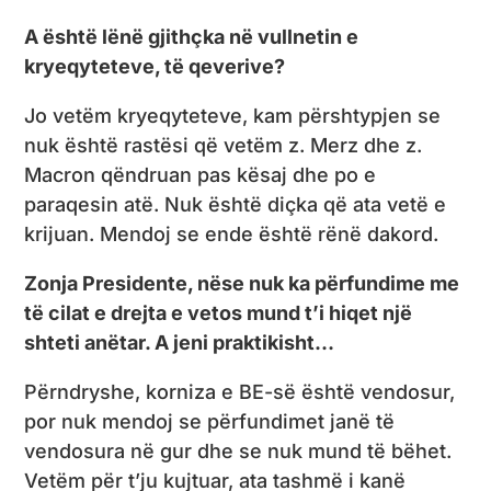
A është lënë gjithçka në vullnetin e
kryeqyteteve, të qeverive?
Jo vetëm kryeqyteteve, kam përshtypjen se
nuk është rastësi që vetëm z. Merz dhe z.
Macron qëndruan pas kësaj dhe po e
paraqesin atë. Nuk është diçka që ata vetë e
krijuan. Mendoj se ende është rënë dakord.
Zonja Presidente, nëse nuk ka përfundime me
të cilat e drejta e vetos mund t’i hiqet një
shteti anëtar. A jeni praktikisht…
Përndryshe, korniza e BE-së është vendosur,
por nuk mendoj se përfundimet janë të
vendosura në gur dhe se nuk mund të bëhet.
Vetëm për t’ju kujtuar, ata tashmë i kanë