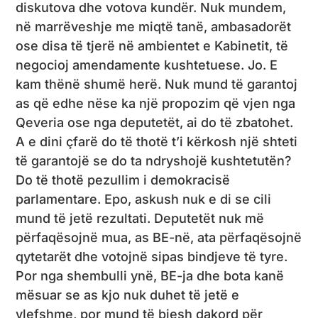
diskutova dhe votova kundër. Nuk mundem,
në marrëveshje me miqtë tanë, ambasadorët
ose disa të tjerë në ambientet e Kabinetit, të
negocioj amendamente kushtetuese. Jo. E
kam thënë shumë herë. Nuk mund të garantoj
as që edhe nëse ka një propozim që vjen nga
Qeveria ose nga deputetët, ai do të zbatohet.
A e dini çfarë do të thotë t’i kërkosh një shteti
të garantojë se do ta ndryshojë kushtetutën?
Do të thotë pezullim i demokracisë
parlamentare. Epo, askush nuk e di se cili
mund të jetë rezultati. Deputetët nuk më
përfaqësojnë mua, as BE-në, ata përfaqësojnë
qytetarët dhe votojnë sipas bindjeve të tyre.
Por nga shembulli ynë, BE-ja dhe bota kanë
mësuar se as kjo nuk duhet të jetë e
vlefshme, por mund të biesh dakord për