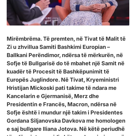
Mirëmbrëma. Të premten, në Tivat të Malit të
Zi u zhvillua Samiti Bashkimi Europian –
Ballkani Perëndimor, ndërsa të mërkurën, në
Sofje të Bullgarisë do të mbahet një Samit në
kuadër të Procesit të Bashkëpunimit të
Europës Juglindore. Në Tivat, Kryeministri
Hristijan Mickoski pati takime të ndara me
Kancelarin e Gjermanisë, Merz dhe
Presidentin e Francës, Macron, ndërsa në
Sofje është i mundur një takim i Presidentes
Gordana Siljanovska Davkova me homologen
e saj bullgare Iliana Jotova. Në këtë periudhë