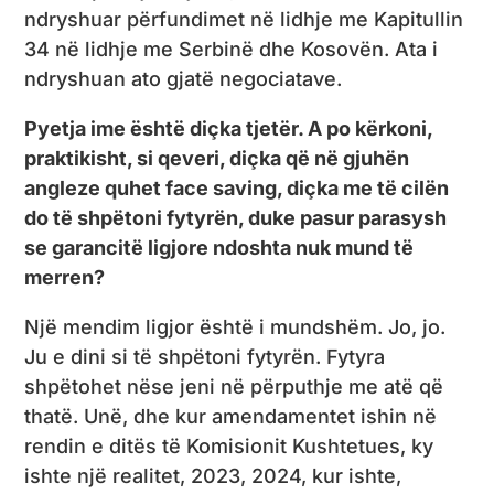
ndryshuar përfundimet në lidhje me Kapitullin
34 në lidhje me Serbinë dhe Kosovën. Ata i
ndryshuan ato gjatë negociatave.
Pyetja ime është diçka tjetër. A po kërkoni,
praktikisht, si qeveri, diçka që në gjuhën
angleze quhet
face saving
, diçka me të cilën
do të shpëtoni fytyrën, duke pasur parasysh
se garancitë ligjore ndoshta nuk mund të
merren?
Një mendim ligjor është i mundshëm. Jo, jo.
Ju e dini si të shpëtoni fytyrën. Fytyra
shpëtohet nëse jeni në përputhje me atë që
thatë. Unë, dhe kur amendamentet ishin në
rendin e ditës të Komisionit Kushtetues, ky
ishte një realitet, 2023, 2024, kur ishte,