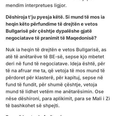
mendim interpretues ligjor.
Dëshiroja t’ju pyesja këtë. Si mund të mos ia
heqin këto përfundime të drejtën e vetos
Bullgarisë për çështje dypalëshe gjatë
negociatave të pranimit të Maqedonisë?
Nuk ia heqin të drejtën e vetos Bullgarisë, as
atë të anëtarëve të BE-së, sepse kjo mbetet
deri në fund të negociatave. Ideja është, për
të na afruar me ta, që vetoja të mos mund të
përdoret për klasterë, për kapituj, sepse në
fund të fundit, për shumë çështje, vetoja
mund të lidhet vetëm me anëtarësimin. Ose
nëse dëshironi, para aplikimit, para se Mali i Zi
të bashkohet së shpejti.