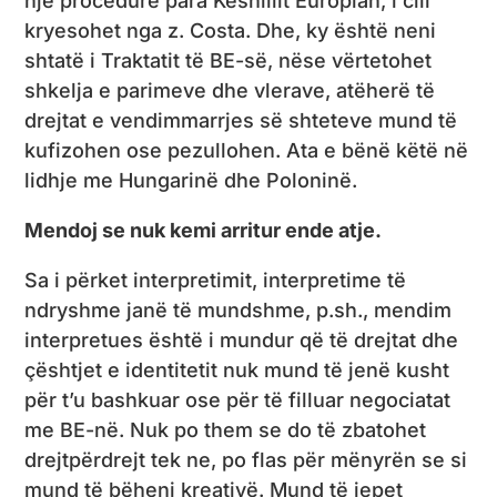
një procedurë para Këshillit Europian, i cili
kryesohet nga z. Costa. Dhe, ky është neni
shtatë i Traktatit të BE-së, nëse vërtetohet
shkelja e parimeve dhe vlerave, atëherë të
drejtat e vendimmarrjes së shteteve mund të
kufizohen ose pezullohen. Ata e bënë këtë në
lidhje me Hungarinë dhe Poloninë.
Mendoj se nuk kemi arritur ende atje.
Sa i përket interpretimit, interpretime të
ndryshme janë të mundshme, p.sh., mendim
interpretues është i mundur që të drejtat dhe
çështjet e identitetit nuk mund të jenë kusht
për t’u bashkuar ose për të filluar negociatat
me BE-në. Nuk po them se do të zbatohet
drejtpërdrejt tek ne, po flas për mënyrën se si
mund të bëheni kreativë. Mund të jepet