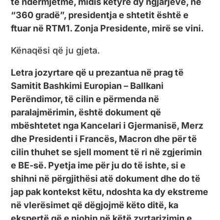
të ndërmjetme, midis këtyre dy ngjarjeve, në
“360 gradë”, presidentja e shtetit është e
ftuar në RTM1. Zonja Presidente, mirë se vini.
Kënaqësi që ju gjeta.
Letra jozyrtare që u prezantua në prag të
Samitit Bashkimi Europian – Ballkani
Perëndimor, të cilin e përmenda në
paralajmërimin, është dokument që
mbështetet nga Kancelari i Gjermanisë, Merz
dhe Presidenti i Francës, Macron dhe për të
cilin thuhet se sjell moment të ri në zgjerimin
e BE-së. Pyetja ime për ju do të ishte, si e
shihni në përgjithësi atë dokument dhe do të
jap pak kontekst këtu, ndoshta ka dy ekstreme
në vlerësimet që dëgjojmë këto ditë, ka
ekspertë që e njohin në këtë zyrtarizimin e