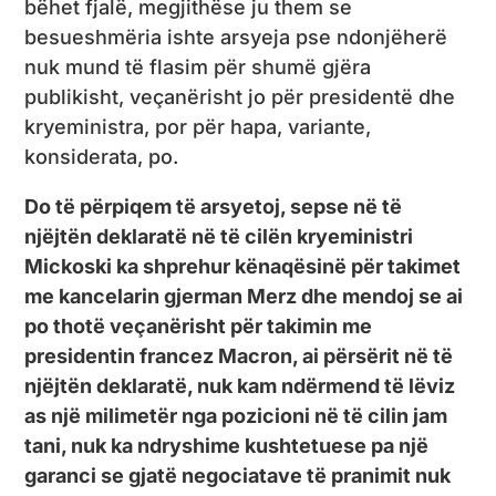
bëhet fjalë, megjithëse ju them se
besueshmëria ishte arsyeja pse ndonjëherë
nuk mund të flasim për shumë gjëra
publikisht, veçanërisht jo për presidentë dhe
kryeministra, por për hapa, variante,
konsiderata, po.
Do të përpiqem të arsyetoj, sepse në të
njëjtën deklaratë në të cilën kryeministri
Mickoski ka shprehur kënaqësinë për takimet
me kancelarin gjerman Merz dhe mendoj se ai
po thotë veçanërisht për takimin me
presidentin francez Macron, ai përsërit në të
njëjtën deklaratë, nuk kam ndërmend të lëviz
as një milimetër nga pozicioni në të cilin jam
tani, nuk ka ndryshime kushtetuese pa një
garanci se gjatë negociatave të pranimit nuk