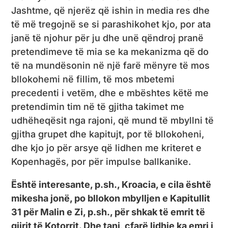
Jashtme, që njerëz që ishin in media res dhe
të më tregojnë se si parashikohet kjo, por ata
janë të njohur për ju dhe unë qëndroj pranë
pretendimeve të mia se ka mekanizma që do
të na mundësonin në një farë mënyre të mos
bllokohemi në fillim, të mos mbetemi
precedenti i vetëm, dhe e mbështes këtë me
pretendimin tim në të gjitha takimet me
udhëheqësit nga rajoni, që mund të mbyllni të
gjitha grupet dhe kapitujt, por të bllokoheni,
dhe kjo jo për arsye që lidhen me kriteret e
Kopenhagës, por për impulse ballkanike.
Është interesante, p.sh., Kroacia, e cila është
mikesha jonë, po bllokon mbylljen e Kapitullit
31 për Malin e Zi, p.sh., për shkak të emrit të
gjirit të Kotorrit. Dhe tani, çfarë lidhje ka emri i