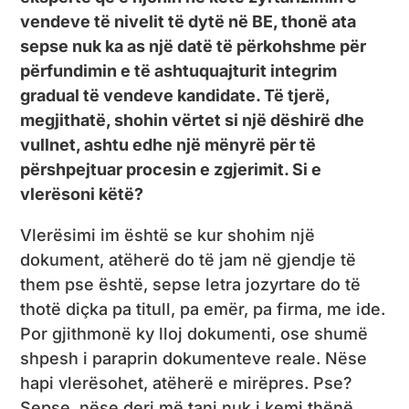
vendeve të nivelit të dytë në BE, thonë ata
sepse nuk ka as një datë të përkohshme për
përfundimin e të ashtuquajturit integrim
gradual të vendeve kandidate. Të tjerë,
megjithatë, shohin vërtet si një dëshirë dhe
vullnet, ashtu edhe një mënyrë për të
përshpejtuar procesin e zgjerimit. Si e
vlerësoni këtë?
Vlerësimi im është se kur shohim një
dokument, atëherë do të jam në gjendje të
them pse është, sepse letra jozyrtare do të
thotë diçka pa titull, pa emër, pa firma, me ide.
Por gjithmonë ky lloj dokumenti, ose shumë
shpesh i paraprin dokumenteve reale. Nëse
hapi vlerësohet, atëherë e mirëpres. Pse?
Sepse, nëse deri më tani nuk i kemi thënë