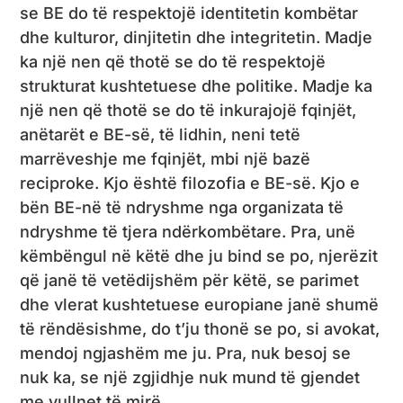
se BE do të respektojë identitetin kombëtar
dhe kulturor, dinjitetin dhe integritetin. Madje
ka një nen që thotë se do të respektojë
strukturat kushtetuese dhe politike. Madje ka
një nen që thotë se do të inkurajojë fqinjët,
anëtarët e BE-së, të lidhin, neni tetë
marrëveshje me fqinjët, mbi një bazë
reciproke. Kjo është filozofia e BE-së. Kjo e
bën BE-në të ndryshme nga organizata të
ndryshme të tjera ndërkombëtare. Pra, unë
këmbëngul në këtë dhe ju bind se po, njerëzit
që janë të vetëdijshëm për këtë, se parimet
dhe vlerat kushtetuese europiane janë shumë
të rëndësishme, do t’ju thonë se po, si avokat,
mendoj ngjashëm me ju. Pra, nuk besoj se
nuk ka, se një zgjidhje nuk mund të gjendet
me vullnet të mirë.