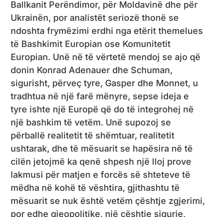
Ballkanit Perëndimor, për Moldavinë dhe për
Ukrainën, por analistët seriozë thonë se
ndoshta frymëzimi erdhi nga etërit themelues
të Bashkimit Europian ose Komunitetit
Europian. Unë në të vërtetë mendoj se ajo që
donin Konrad Adenauer dhe Schuman,
sigurisht, përveç tyre, Gasper dhe Monnet, u
tradhtua në një farë mënyre, sepse ideja e
tyre ishte një Europë që do të integrohej në
një bashkim të vetëm. Unë supozoj se
përballë realitetit të shëmtuar, realitetit
ushtarak, dhe të mësuarit se hapësira në të
cilën jetojmë ka qenë shpesh një lloj prove
lakmusi për matjen e forcës së shteteve të
mëdha në kohë të vështira, gjithashtu të
mësuarit se nuk është vetëm çështje zgjerimi,
por edhe gjeopolitike, një çështje sigurie,