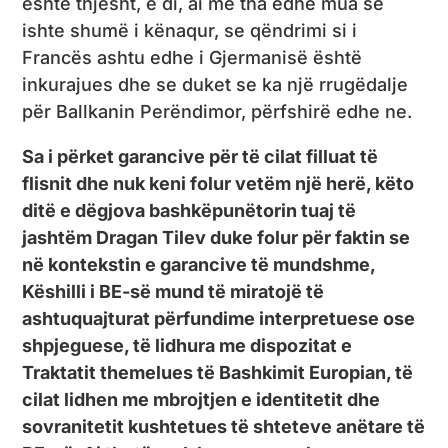
është thjesht, e di, ai më tha edhe mua se
ishte shumë i kënaqur, se qëndrimi si i
Francës ashtu edhe i Gjermanisë është
inkurajues dhe se duket se ka një rrugëdalje
për Ballkanin Perëndimor, përfshirë edhe ne.
Sa i përket garancive për të cilat filluat të
flisnit dhe nuk keni folur vetëm një herë, këto
ditë e dëgjova bashkëpunëtorin tuaj të
jashtëm Dragan Tilev duke folur për faktin se
në kontekstin e garancive të mundshme,
Këshilli i BE-së mund të miratojë të
ashtuquajturat përfundime interpretuese ose
shpjeguese, të lidhura me dispozitat e
Traktatit themelues të Bashkimit Europian, të
cilat lidhen me mbrojtjen e identitetit dhe
sovranitetit kushtetues të shteteve anëtare të