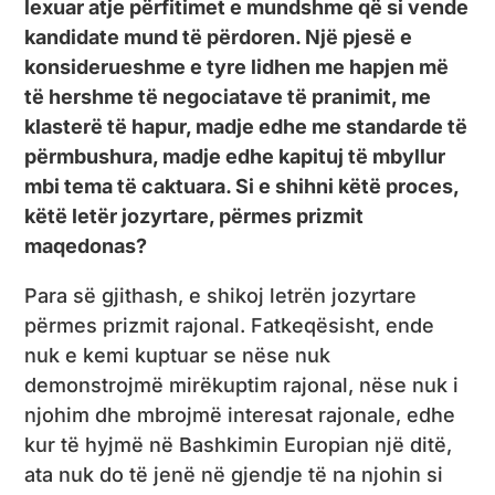
lexuar atje përfitimet e mundshme që si vende
kandidate mund të përdoren. Një pjesë e
konsiderueshme e tyre lidhen me hapjen më
të hershme të negociatave të pranimit, me
klasterë të hapur, madje edhe me standarde të
përmbushura, madje edhe kapituj të mbyllur
mbi tema të caktuara. Si e shihni këtë proces,
këtë letër jozyrtare, përmes prizmit
maqedonas?
Para së gjithash, e shikoj letrën jozyrtare
përmes prizmit rajonal. Fatkeqësisht, ende
nuk e kemi kuptuar se nëse nuk
demonstrojmë mirëkuptim rajonal, nëse nuk i
njohim dhe mbrojmë interesat rajonale, edhe
kur të hyjmë në Bashkimin Europian një ditë,
ata nuk do të jenë në gjendje të na njohin si