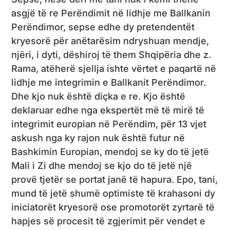
asgjë të re Perëndimit në lidhje me Ballkanin
Perëndimor, sepse edhe dy pretendentët
kryesorë për anëtarësim ndryshuan mendje,
njëri, i dyti, dëshiroj të them Shqipëria dhe z.
Rama, atëherë sjellja ishte vërtet e paqartë në
lidhje me integrimin e Ballkanit Perëndimor.
Dhe kjo nuk është diçka e re. Kjo është
deklaruar edhe nga ekspertët më të mirë të
integrimit europian në Perëndim, për 13 vjet
askush nga ky rajon nuk është futur në
Bashkimin Europian, mendoj se ky do të jetë
Mali i Zi dhe mendoj se kjo do të jetë një
provë tjetër se portat janë të hapura. Epo, tani,
mund të jetë shumë optimiste të krahasoni dy
iniciatorët kryesorë ose promotorët zyrtarë të
hapjes së procesit të zgjerimit për vendet e