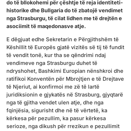
do të bllokohemi për çështje të reja identiteti-
historike dhe Bullgaria do të zbatojë vendimet
nga Strasburgu, të cilat lidhen me të drejtën e
asociimit të maqedonasve atje.
E dëgjuat edhe Sekretarin e Përgjithshëm të
Këshillit të Europës gjatë vizitës së tij të fundit
të vendit tonë, kur tha se qëndrimi ndaj
vendimeve nga Strasburgu duhet të
ndryshohet, Bashkimi Europian nënshkroi dhe
ratifikoi Konventën për Mbrojtjen e të Drejtave
të Njeriut, ai konfirmoi me zë të lartë
juridiksionin e gjykatës në Strasburg, gjyqtarë
nga të gjitha vendet ulen atje, dhe nga
fqinjësia, sigurisht dhe në të vërtetë, ka
kërkesa për pezullim, ka pasur kërkesa
serioze, nga dikush për rrezikun e pezullimit