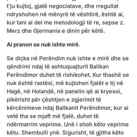
t’ju kujtoj, gjatë negociatave, dhe rregullat
ndryshohen në mënyrë të vështirë, është ai,
kur tani ai del me metodologji të re, sepse z.
Merz dhe Gjermania e dinin për këtë.
Ai pranon se nuk ishte mirë
.
Se diçka në Perëndim nuk ishte e mirë dhe se
qëndrimi ndaj të ashtuquajturit Ballkan
Perëndimor duhet të rishikohet. Kur thashë se
nuk është rastësi, më kujtohen fjalët e tij në
Hagë, në Holandë, në panelin që ai kryesoi,
pikërisht për çështjen e zgjerimit të
kërcënimeve ndaj Ballkanit Perëndimor, kur ai
vetë tha se mjaft më fjalë, duhet të
ndërmarrim veprime. Unë i shoh këto veprime
këtu. Shembulli ynë. Sigurisht, të gjitha këto