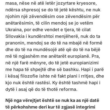
masa, nëse në atë letër jozyrtare kryesore,
ndërsa shpresoj se do të jetë kështu, ne nuk
njohim një zëvendësim ose zëvendësim për
anëtarësimin, të cilin mendoj se jo vetëm
Ukraina, por edhe vendet e tjera, të cilat
Sllovakia i kundërshtoi menjëherë, nuk do ta
pranonin, mendoj se do të na mbajë në formë
dhe do të na mundësojë atë që do të na bëjë
më të ngjashëm me anëtarët europianë. Pra,
në një farë mënyre, do të jetë europianizimi
me hapa të shpejtë dhe së bashku. Hapi i parë
i kësaj filozofie ishte në fakt plani i rritjes, dhe
kjo nuk është rastësi. Ky është tashmë hapi i
dytë i asaj që do të thotë reforma.
Një nga vërejtjet është se nuk ka as një datë
të përkohshme deri kur të zgjasë integrimi