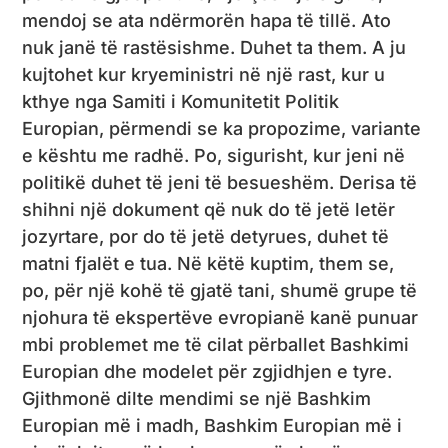
mendoj se ata ndërmorën hapa të tillë. Ato
nuk janë të rastësishme. Duhet ta them. A ju
kujtohet kur kryeministri në një rast, kur u
kthye nga Samiti i Komunitetit Politik
Europian, përmendi se ka propozime, variante
e kështu me radhë. Po, sigurisht, kur jeni në
politikë duhet të jeni të besueshëm. Derisa të
shihni një dokument që nuk do të jetë letër
jozyrtare, por do të jetë detyrues, duhet të
matni fjalët e tua. Në këtë kuptim, them se,
po, për një kohë të gjatë tani, shumë grupe të
njohura të ekspertëve evropianë kanë punuar
mbi problemet me të cilat përballet Bashkimi
Europian dhe modelet për zgjidhjen e tyre.
Gjithmonë dilte mendimi se një Bashkim
Europian më i madh, Bashkim Europian më i