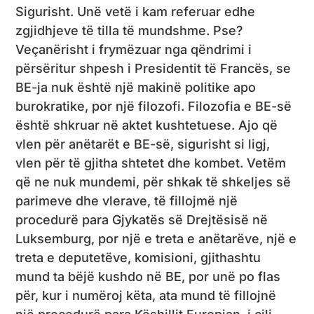
Sigurisht. Unë vetë i kam referuar edhe
zgjidhjeve të tilla të mundshme. Pse?
Veçanërisht i frymëzuar nga qëndrimi i
përsëritur shpesh i Presidentit të Francës, se
BE-ja nuk është një makinë politike apo
burokratike, por një filozofi. Filozofia e BE-së
është shkruar në aktet kushtetuese. Ajo që
vlen për anëtarët e BE-së, sigurisht si ligj,
vlen për të gjitha shtetet dhe kombet. Vetëm
që ne nuk mundemi, për shkak të shkeljes së
parimeve dhe vlerave, të fillojmë një
procedurë para Gjykatës së Drejtësisë në
Luksemburg, por një e treta e anëtarëve, një e
treta e deputetëve, komisioni, gjithashtu
mund ta bëjë kushdo në BE, por unë po flas
për, kur i numëroj këta, ata mund të fillojnë