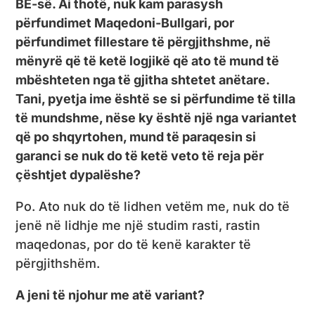
BE-së. Ai thotë, nuk kam parasysh
përfundimet Maqedoni-Bullgari, por
përfundimet fillestare të përgjithshme, në
mënyrë që të ketë logjikë që ato të mund të
mbështeten nga të gjitha shtetet anëtare.
Tani, pyetja ime është se si përfundime të tilla
të mundshme, nëse ky është një nga variantet
që po shqyrtohen, mund të paraqesin si
garanci se nuk do të ketë veto të reja për
çështjet dypalëshe?
Po. Ato nuk do të lidhen vetëm me, nuk do të
jenë në lidhje me një studim rasti, rastin
maqedonas, por do të kenë karakter të
përgjithshëm.
A jeni të njohur me atë variant?