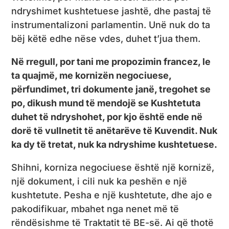
ndryshimet kushtetuese jashtë, dhe pastaj të
instrumentalizoni parlamentin. Unë nuk do ta
bëj këtë edhe nëse vdes, duhet t’jua them.
Në rregull, por tani me propozimin francez, le
ta quajmë, me kornizën negociuese,
përfundimet, tri dokumente janë, tregohet se
po, dikush mund të mendojë se Kushtetuta
duhet të ndryshohet, por kjo është ende në
dorë të vullnetit të anëtarëve të Kuvendit. Nuk
ka dy të tretat, nuk ka ndryshime kushtetuese.
Shihni, korniza negociuese është një kornizë,
një dokument, i cili nuk ka peshën e një
kushtetute. Pesha e një kushtetute, dhe ajo e
pakodifikuar, mbahet nga nenet më të
rëndësishme të Traktatit të BE-së. Ai që thotë