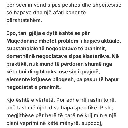
për secilin vend sipas peshës dhe shpejtësisë
së hapave dhe një afati kohor të
përshtatshëm.
Epo, tani gjëja e dytë është se për
Maqedoninë mbetet problemi i hapjes aktuale,
substanciale të negociatave të pranimit,
domethënë negociatave sipas klasterëve. Në
praktikë, nuk mund të përdoren shumë nga
këto
building blocks
, ose siç i quajmë,
elemente krijuese blloqesh, pa pasur të hapur
negociatat e pranimit.
Kjo është e vërtetë. Por edhe në rastin tonë,
unë tashmë njoh disa hapa specifikë. P.sh.,
megjithëse për herë të parë në krijimin e një
plani veprimi në këtë mënyrë, supozoj,