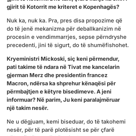
gjirit të Kotorrit me kriteret e Kopenhagës?
Nuk ka, nuk ka. Pra, pres disa propozime që
do të jenë mekanizma për deballkanizim në
procesin e vendimmarrjes, sepse përndryshe
precedenti, jini të sigurt, do të shumëfishohet.
Kryeministri Mickoski, siç keni përmendur,
pati takime të ndara në Tivat me kancelarin
gjerman Merz dhe presidentin francez
Macron, ndërsa ka shprehur kënaqësi për
përmbajtjen e këtyre bisedimeve. A jeni
informuar? Në parim, Ju keni paralajmëruar
një takim nesër.
Ne u dëgjuam, kemi biseduar, do të takohemi
nesër, për të parë plotësisht se për çfarë