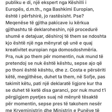
publiku e di, një ekspert nga Këshilli i
Europës, d.m.th., nga Bashkimi Europian,
është i përfshirë, jo rastësisht. Pse?
Meqenëse të gjitha pakicave iu kërkua
gjithashtu të deklaroheshin, një procedurë
shumë e detajuar, dëshiroj të them se ndoshta
kjo është një nga mënyrat që unë e quaj
kreativitet europian nga domosdoshmëria.
Pra, nuk po them për momentin, nuk mund të
pretendoj se nuk është kështu, sepse ajo që
po thoni është kështu, dhe z. Costa e përsëriti
këtë, megjithëse, duhet ta them, në Sofje, pas
takimit këtu, pati një deklaratë ligjore kur tha
se duhet të ketë disa garanci, por nuk mund t’i
përgjigjem pyetjes suaj në mënyrë tësaktë
për momentin, sepse pres të takohem nesër
me Kryeministrin dhe Ministrin e Punëve të