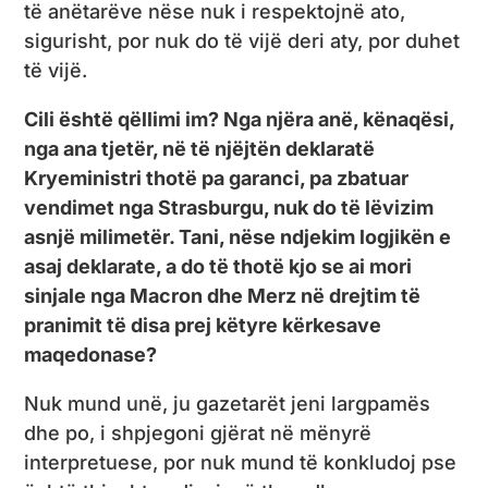
të anëtarëve nëse nuk i respektojnë ato,
sigurisht, por nuk do të vijë deri aty, por duhet
të vijë.
Cili është qëllimi im? Nga njëra anë, kënaqësi,
nga ana tjetër, në të njëjtën deklaratë
Kryeministri thotë pa garanci, pa zbatuar
vendimet nga Strasburgu, nuk do të lëvizim
asnjë milimetër. Tani, nëse ndjekim logjikën e
asaj deklarate, a do të thotë kjo se ai mori
sinjale nga Macron dhe Merz në drejtim të
pranimit të disa prej këtyre kërkesave
maqedonase?
Nuk mund unë, ju gazetarët jeni largpamës
dhe po, i shpjegoni gjërat në mënyrë
interpretuese, por nuk mund të konkludoj pse