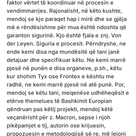
faktor vërtet të koordinuar në procesin e
vendimmarrjes. Rajonalisht, në këto kushte,
mendoj se kjo paraqet hap i mirë dhe se gjëja
më e rëndësishme për mua është ndoshta që
garanton sigurinë. Kjo është fjala e znj. Von
der Leyen. Siguria e procesit. Përndryshe, ne
ende kemi disa nga mundësitë që tani janë
detajuar dhe specifikuar këtu. Ne kemi marrë
pjesë në punën e disa organeve, p.sh., këtu
kur shohim Tyx ose Frontex e kështu me
radhë, ne kemi marrë pjesë në atë punë. Por,
mendoj se këtu tani, meqenëse udhëheqësit e
etërve themelues të Bashkimit Europian
qëndruan pas këtij projekti, mendoj këtë
veçanërisht për z. Macron, sepse i njoh
pikëpamjet e tij, autorin ose krijuesin,
propozuesin e metodologjisë së re, më lejoni