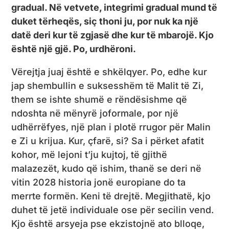
gradual. Në vetvete, integrimi gradual mund të
duket tërheqës, siç thoni ju, por nuk ka një
datë deri kur të zgjasë dhe kur të mbarojë. Kjo
është një gjë. Po, urdhëroni.
Vërejtja juaj është e shkëlqyer. Po, edhe kur
jap shembullin e suksesshëm të Malit të Zi,
them se ishte shumë e rëndësishme që
ndoshta në mënyrë joformale, por një
udhërrëfyes, një plan i plotë rrugor për Malin
e Zi u krijua. Kur, çfarë, si? Sa i përket afatit
kohor, më lejoni t’ju kujtoj, të gjithë
malazezët, kudo që ishim, thanë se deri në
vitin 2028 historia jonë europiane do ta
merrte formën. Keni të drejtë. Megjithatë, kjo
duhet të jetë individuale ose për secilin vend.
Kjo është arsyeja pse ekzistojnë ato blloqe,