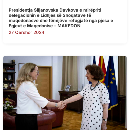
Presidentja Siljanovska Davkova e mirëpriti
delegacionin e Lidhjes së Shoqatave të
maqedonasve dhe fëmijëve refugjatë nga pjesa e
Egjeut e Maqedonisë – MAKEDON
27 Qershor 2024