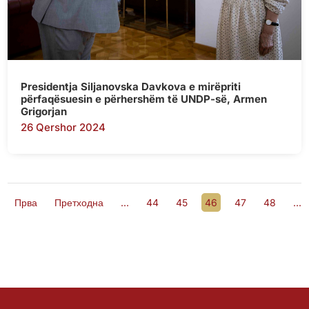
Presidentja Siljanovska Davkova e mirëpriti
përfaqësuesin e përhershëm të UNDP-së, Armen
Grigorjan
26 Qershor 2024
Прва
Претходна
...
44
45
46
47
48
...